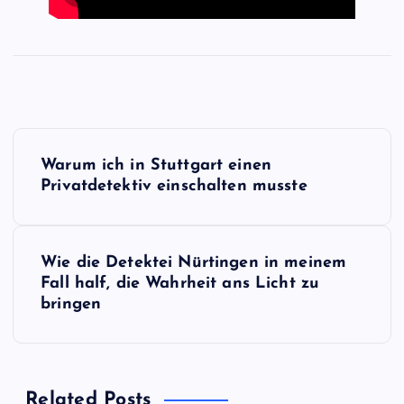
B
Warum ich in Stuttgart einen
e
Privatdetektiv einschalten musste
i
Wie die Detektei Nürtingen in meinem
t
Fall half, die Wahrheit ans Licht zu
bringen
r
a
Related Posts