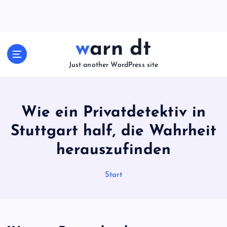
Z
u
m
I
warn dt
n
h
Just another WordPress site
a
l
t
Wie ein Privatdetektiv in
s
p
Stuttgart half, die Wahrheit
r
i
herauszufinden
n
g
Start
e
n