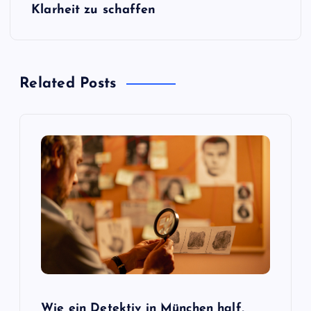
e
Klarheit zu schaffen
i
t
Related Posts
r
a
g
s
n
a
Wie ein Detektiv in München half,