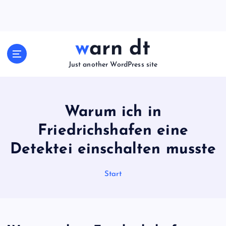
Z
u
m
I
warn dt
n
h
Just another WordPress site
a
l
t
Warum ich in
s
p
Friedrichshafen eine
r
i
Detektei einschalten musste
n
g
Start
e
n