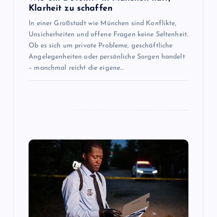
v
Klarheit zu schaffen
In einer Großstadt wie München sind Konflikte,
i
Unsicherheiten und offene Fragen keine Seltenheit.
Ob es sich um private Probleme, geschäftliche
g
Angelegenheiten oder persönliche Sorgen handelt
– manchmal reicht die eigene…
a
t
i
o
n