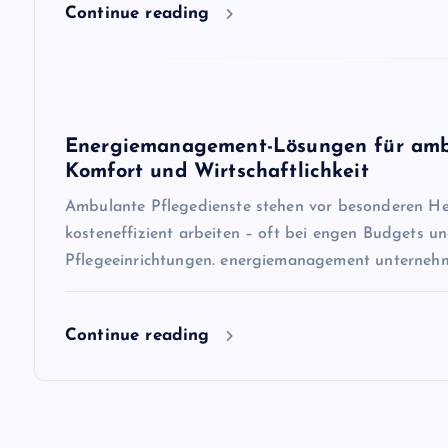
n
Continue reading
a
v
Energiemanagement-Lösungen für ambul
i
Komfort und Wirtschaftlichkeit
Ambulante Pflegedienste stehen vor besonderen He
g
kosteneffizient arbeiten – oft bei engen Budgets un
Pflegeeinrichtungen. energiemanagement unternehm
a
Continue reading
t
i