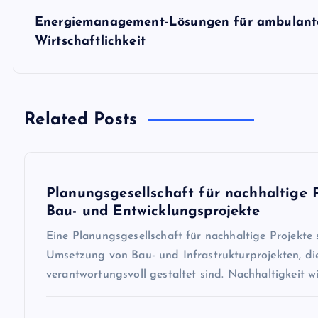
B
Energiemanagement-Lösungen für ambulante 
e
Wirtschaftlichkeit
i
Related Posts
t
r
Planungsgesellschaft für nachhaltige Pr
a
Bau- und Entwicklungsprojekte
Eine Planungsgesellschaft für nachhaltige Projekte s
g
Umsetzung von Bau- und Infrastrukturprojekten, di
verantwortungsvoll gestaltet sind. Nachhaltigkeit 
s