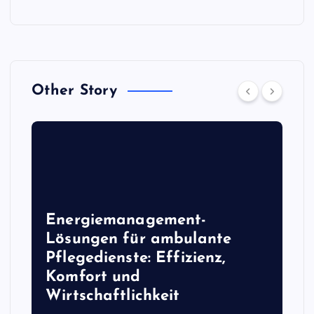
m
m
e
Other Story
r
i
e
r
Energiemanagement-
Lösungen für ambulante
u
Pflegedienste: Effizienz,
n
Komfort und
Wirtschaftlichkeit