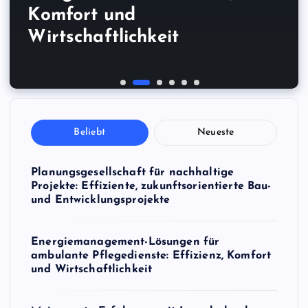
zukunftsorientierte Bau- und
Komfort und
Meine erste Erfahrung mit
Bauernhof Steiermark im
handgefertigten Möbeln von
Gewinnspiel tatsächlich
Entwicklungsprojekte
Wirtschaftlichkeit
Lauschabwehr zum Festpreis
Frühling
lokalen Handwerkern
gewonnen habe
Beliebt
Neueste
Planungsgesellschaft für nachhaltige
Projekte: Effiziente, zukunftsorientierte Bau-
und Entwicklungsprojekte
Energiemanagement-Lösungen für
ambulante Pflegedienste: Effizienz, Komfort
und Wirtschaftlichkeit