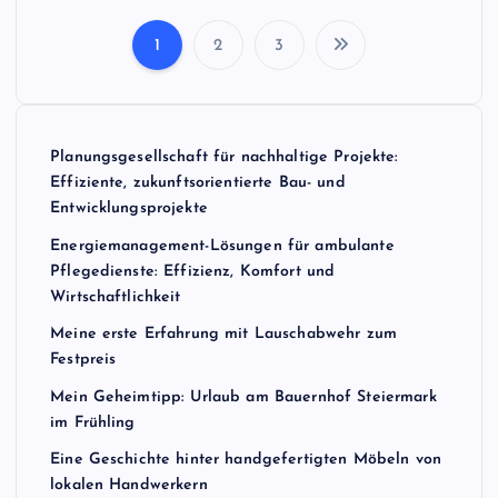
1
2
3
S
e
Planungsgesellschaft für nachhaltige Projekte:
i
Effiziente, zukunftsorientierte Bau- und
Entwicklungsprojekte
t
Energiemanagement-Lösungen für ambulante
Pflegedienste: Effizienz, Komfort und
e
Wirtschaftlichkeit
n
Meine erste Erfahrung mit Lauschabwehr zum
Festpreis
n
Mein Geheimtipp: Urlaub am Bauernhof Steiermark
im Frühling
u
Eine Geschichte hinter handgefertigten Möbeln von
lokalen Handwerkern