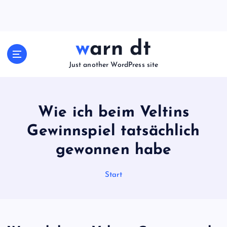
Z
u
m
I
warn dt
n
h
Just another WordPress site
a
l
t
Wie ich beim Veltins
s
p
Gewinnspiel tatsächlich
r
i
gewonnen habe
n
g
Start
e
n