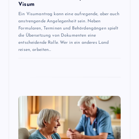
Visum
i
Ein Visumantrag kann eine aufregende, aber auch
anstrengende Angelegenheit sein. Neben
g
Formularen, Terminen und Behördengängen spielt
die Übersetzung von Dokumenten eine
a
entscheidende Rolle. Wer in ein anderes Land
reisen, arbeiten…
t
i
o
n