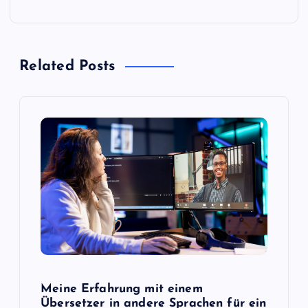
i
t
Related Posts
r
a
g
s
n
a
Meine Erfahrung mit einem
v
Übersetzer in andere Sprachen für ein