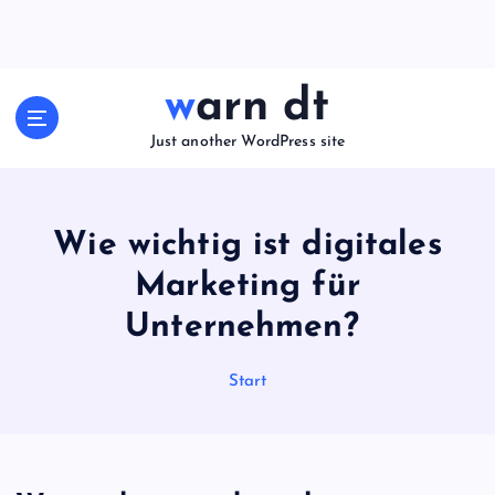
Z
u
m
I
warn dt
n
h
Just another WordPress site
a
l
t
Wie wichtig ist digitales
s
p
Marketing für
r
i
Unternehmen?
n
g
Start
e
n