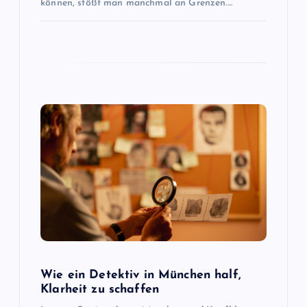
können, stößt man manchmal an Grenzen.…
i
o
n
Wie ein Detektiv in München half,
Klarheit zu schaffen