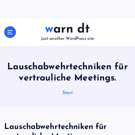
Z
u
m
I
warn dt
n
h
Just another WordPress site
a
l
t
Lauschabwehrtechniken für
s
p
vertrauliche Meetings.
r
i
Start
n
g
e
n
Lauschabwehrtechniken für